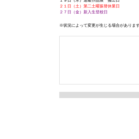
１９日（木）進級作品展 搬出日
２１日（土）第二土曜振替休業日
２７日（金）新入生登校日
※状況によって変更が生じる場合がありま