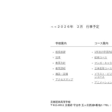
＜＜２０２６年 ２月 行事予定
学校案内
コース案内
校長挨拶
1年次の学習内
沿革
絵画コース
教育方針
マンガ・キャラ
教育課程
立体造形コース
施設・設備
イラスト・ビジ
ンコース
アクセスマップ
アニメーション
京都芸術高等学校
〒611-0011 京都府 宇治市 五ヶ庄西浦6番地2 / TEL： 0