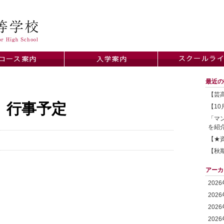
最近の
【芸高
 行事予定
【1
「マ
を紹
【★
【秋
アーカ
202
202
202
202