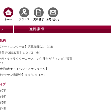
投稿
アートコンクール】応募期間9/1～9/18
0月美術体験教室】１０／3（土）
ンガ・キャラクターコース」の生徒らが「マンガで芸高
介！」
資料請求★・イベントスケジュール】
期デッサン講習会】１１/１４（土）
イブ
6年7月
6年6月
6年5月
6年4月