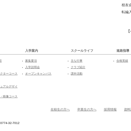
校友
転編
【
入学案内
スクールライフ
進路指導
容
募集要項
主な行事
合格実績
入学説明会
クラブ紹介
クターコース
オープンキャンパス
課外活動
ュアルデザイ
・映像コース
在校生の方へ
卒業生の方へ
採用情報
資料
774-32-7012