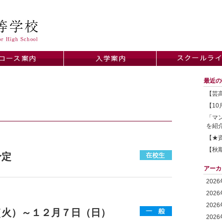
最近の
【芸高
【1
「マ
を紹
【★
【秋
予定
アーカ
202
202
202
（火）～１２月７日（日）
202