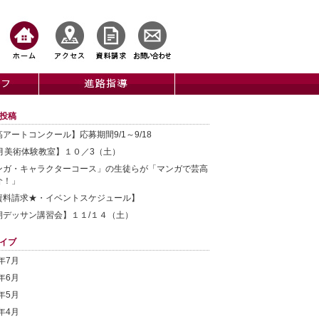
投稿
アートコンクール】応募期間9/1～9/18
0月美術体験教室】１０／3（土）
ンガ・キャラクターコース」の生徒らが「マンガで芸高
介！」
資料請求★・イベントスケジュール】
期デッサン講習会】１１/１４（土）
イブ
6年7月
6年6月
6年5月
6年4月