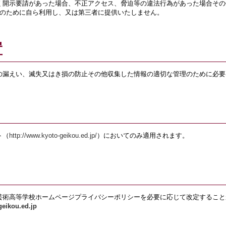
く開示要請があった場合、不正アクセス、脅迫等の違法行為があった場合その
的のために自ら利用し、又は第三者に提供いたしません。
置
の漏えい、滅失又はき損の防止その他収集した情報の適切な管理のために必要
ト（
http://www.kyoto-geikou.ed.jp/
）においてのみ適用されます。
芸術高等学校ホームページプライバシーポリシーを必要に応じて改定すること
eikou.ed.jp