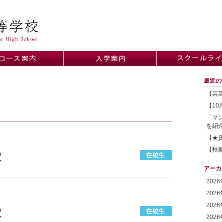
最近の
【芸高
【1
「マ
を紹
【★
【秋
定
アーカ
202
202
202
定
202