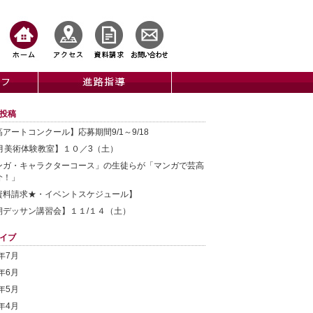
投稿
アートコンクール】応募期間9/1～9/18
0月美術体験教室】１０／3（土）
ンガ・キャラクターコース」の生徒らが「マンガで芸高
介！」
資料請求★・イベントスケジュール】
期デッサン講習会】１１/１４（土）
イブ
6年7月
6年6月
6年5月
6年4月